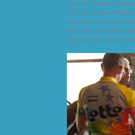
centrum Haarlem. Met al
Chevrolet, koersfotograa
Wevelgem en thans vert
Nico Mattan, de laatste 
van Mere’
van Impe én een