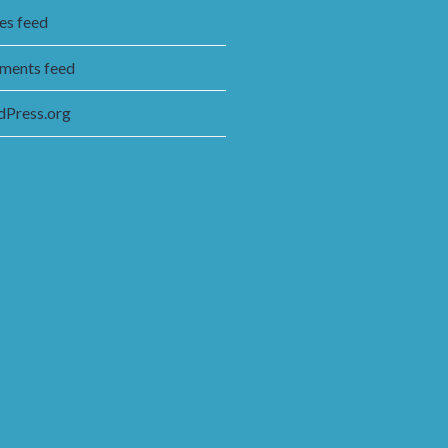
ies feed
ents feed
Press.org