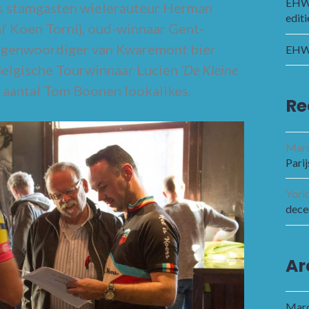
EHWC
s stamgasten wielerauteur Herman
editi
f Koen Tornij, oud-winnaar Gent-
egenwoordiger van Kwaremont bier
EHWC
Belgische Tourwinnaar Lucien
‘De Kleine
 aantal Tom Boonen lookalikes.
Re
Marc
Parij
Yori
dece
Ar
Marc