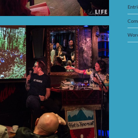
Entr
Comm
Word