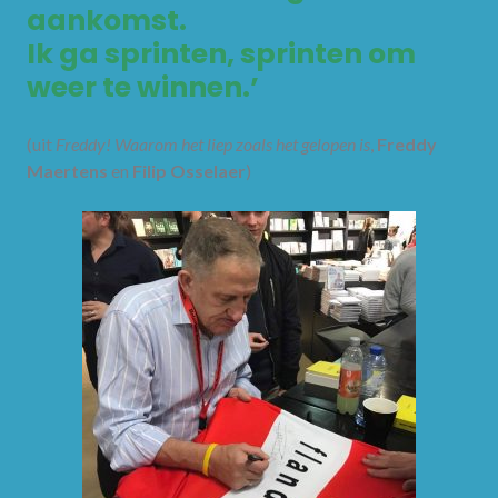
aankomst.
Ik ga sprinten, sprinten om
weer te winnen.’
(uit
Freddy! Waarom het liep zoals het gelopen is
,
Freddy
Maertens
en
Filip Osselaer
)