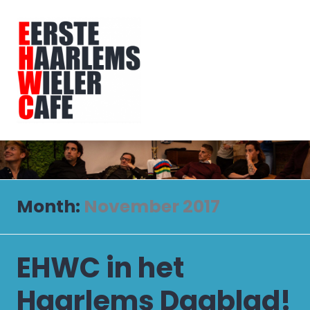
Skip
to
content
Eerste Haarlems Wielercafé
Month:
November 2017
EHWC in het
Haarlems Dagblad!