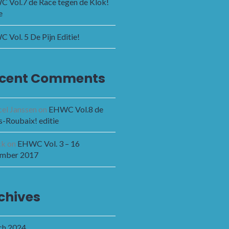
 Vol.7 de Race tegen de Klok!
e
 Vol. 5 De Pijn Editie!
cent Comments
el Janssen
on
EHWC Vol.8 de
s-Roubaix! editie
ck
on
EHWC Vol. 3 – 16
mber 2017
chives
h 2024