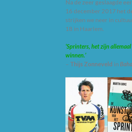
Na de zeer geslaagde eer
16 december 2017 het der
strijken we neer in cult
18 in Haarlem.
‘Sprinters, het zijn allemaa
winnen.’
–
Thijs Zonneveld
in
Bah