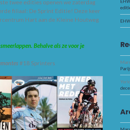
EHWC
ste twee edities openen we zaterdag
editi
de filiaal: De Sprint Editie! Deze keer
uurcentrum Hart aan de Kleine Houtweg
EHWC
Re
l smeerlappen. Behalve als ze voor je
Marc
amontes
#18 Sprinters
Parij
Yori
dece
Ar
Marc