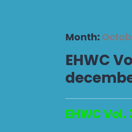
Month:
Octob
EHWC Vol.
decembe
EHWC Vol. 3