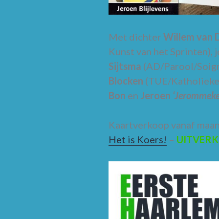
Met dichter
Willem van 
Kunst van het Sprinten), 
Sijtsma
(AD/Parool/Soig
Blocken
(TUE/Katholieke 
Bon
en
Jeroen
‘Jerommeke
Kaartverkoop vanaf maan
Het is Koers!
–
UITVER