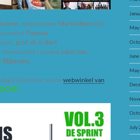
Janu
Dooren
, wielerauteur
Martin Bons
(De
May
journalist
Thomas
neur),
prof. dr. ir. Bert
Octo
Universiteit Leuven),
Léon van
June
’
Blijlevens
.
May
dag 23 oktober via de
webwinkel van
Dec
KOCHT!
Nov
Octo
July