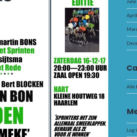
June
Apri
Marc
Dec
Ca
Alle
Me
Log 