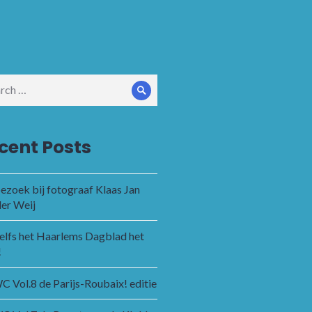
ch
Search
cent Posts
ezoek bij fotograaf Klaas Jan
der Weij
zelfs het Haarlems Dagblad het
!
 Vol.8 de Parijs-Roubaix! editie