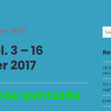
er 2017
Sear
for:
 3 – 16
Re
r 2017
Op b
van 
Als 
zegt
 De Sprint Editie
EHWC