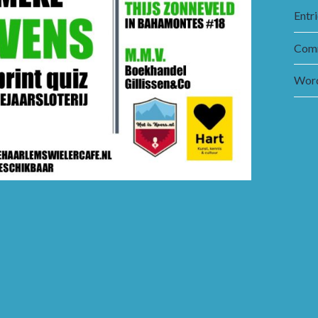
Entr
Comm
Word