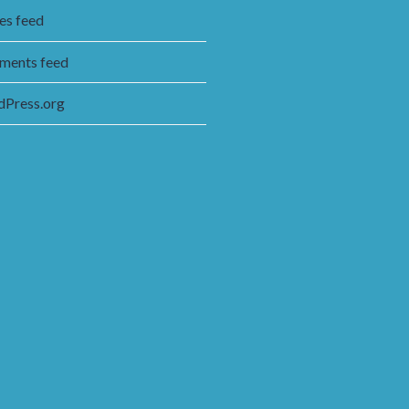
ies feed
ents feed
Press.org