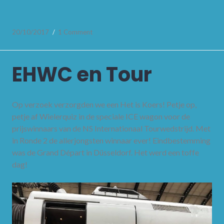
20/10/2017
1 Comment
EHWC en Tour
Op verzoek verzorgden we een Het is Koers! Petje op,
petje af Wielerquiz in de speciale ICE wagon voor de
prijswinnaars van de NS Internationaal Tourwedstrijd. Met
in Ronde 2 de allerjongsten winnaar ever! Eindbestemming
was de Grand Départ in Düsseldorf. Het werd een toffe
dag!