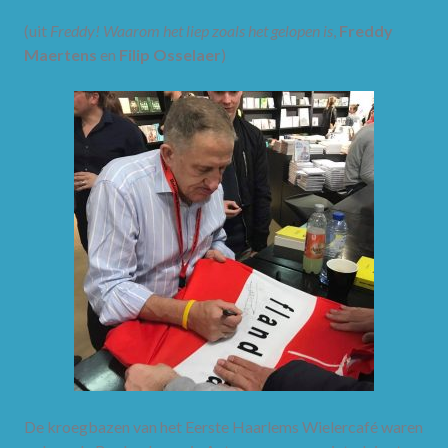
(uit
Freddy! Waarom het liep zoals het gelopen is
,
Freddy
Maertens
en
Filip Osselaer
)
De kroegbazen van het Eerste Haarlems Wielercafé waren