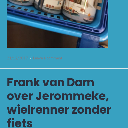
21/12/2017
Leave a comment
Frank van Dam
over Jerommeke,
wielrenner zonder
fiets