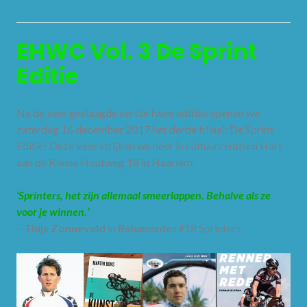
EHWC Vol. 3 De Sprint
Editie
Na de zeer geslaagde eerste twee edities openen we
zaterdag 16 december 2017 het derde filiaal: De Sprint
Editie! Deze keer strijken we neer in cultuurcentrum Hart
aan de Kleine Houtweg 18 in Haarlem.
‘Sprinters, het zijn allemaal smeerlappen. Behalve als ze
voor je winnen.’
–
Thijs Zonneveld
in
Bahamontes
#18 Sprinters