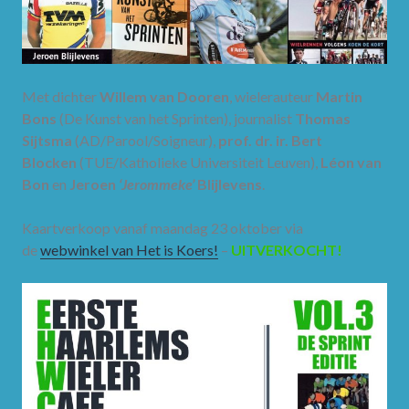
Met dichter
Willem van Dooren
, wielerauteur
Martin
Bons
(De Kunst van het Sprinten), journalist
Thomas
Sijtsma
(AD/Parool/Soigneur),
prof. dr. ir. Bert
Blocken
(TUE/Katholieke Universiteit Leuven),
Léon van
Bon
en
Jeroen
‘Jerommeke’
Blijlevens
.
Kaartverkoop vanaf maandag 23 oktober via
de
webwinkel van Het is Koers!
–
UITVERKOCHT!